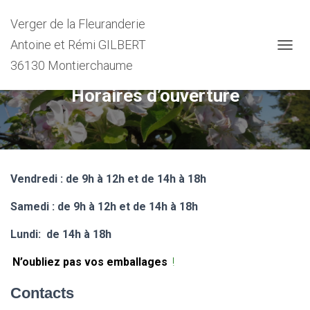
Verger de la Fleuranderie
Antoine et Rémi GILBERT
D
36130 Montierchaume
É
P
Horaires d’ouverture
L
I
E
R
L
A
N
Vendredi : de 9h à 12h et de 14h à 18h
A
V
Samedi : de 9h à 12h et de 14h à 18h
I
G
Lundi: de 14h à 18h
A
T
N’oubliez pas vos emballages
!
I
O
Contacts
N