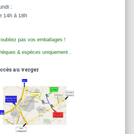
undi :
e 14h à 18h
’oubliez pas vos emballages
!
hèques & espèces uniquement
.
ccès au verger