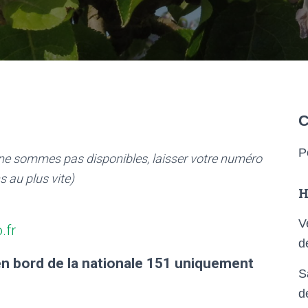
C
P
ne sommes pas disponibles, laisser votre numéro
s au plus vite)
H
V
.fr
d
en bord de la nationale 151 uniquement
S
d