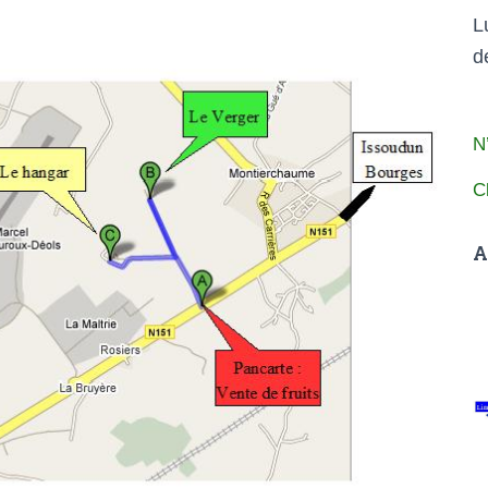
L
d
N
C
A