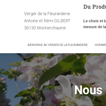
Du Prod
Verger de la Fleuranderie
Antoine et Rémi GILBERT
Le choix et l
mesure de la
36130 Montierchaume
BIENVENUE AU VERGER DE LA FLEURANDERIE
HORAIR
Nous 